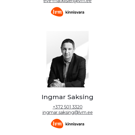
eve-mai.kiisler@lvm.ee
Ingmar Saksing
+372 501 3320
ingmar.saksing@lvm.ee