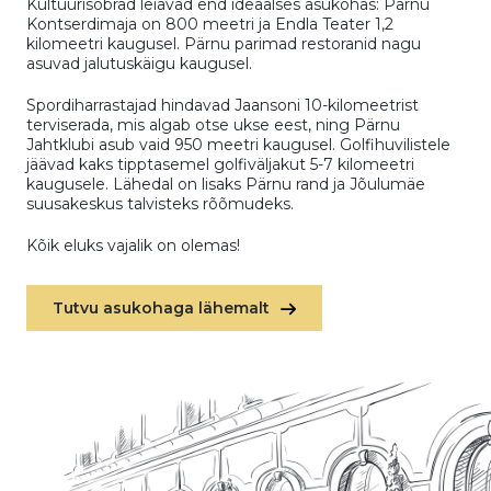
Kultuurisõbrad leiavad end ideaalses asukohas: Pärnu
Kontserdimaja on 800 meetri ja Endla Teater 1,2
kilomeetri kaugusel. Pärnu parimad restoranid nagu
asuvad jalutuskäigu kaugusel.
Spordiharrastajad hindavad Jaansoni 10-kilomeetrist
terviserada, mis algab otse ukse eest, ning Pärnu
Jahtklubi asub vaid 950 meetri kaugusel. Golfihuvilistele
jäävad kaks tipptasemel golfiväljakut 5-7 kilomeetri
kaugusele. Lähedal on lisaks Pärnu rand ja Jõulumäe
suusakeskus talvisteks rõõmudeks.
Kõik eluks vajalik on olemas!
Tutvu asukohaga lähemalt