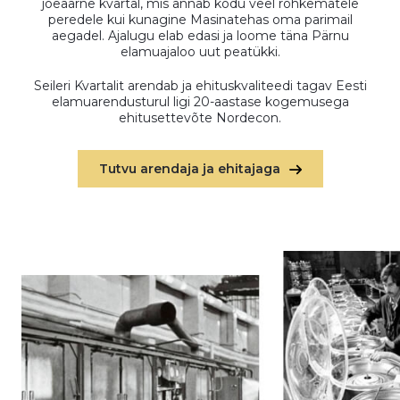
jõeäärne kvartal, mis annab kodu veel rohkematele
peredele kui kunagine Masinatehas oma parimail
aegadel. Ajalugu elab edasi ja loome täna Pärnu
elamuajaloo uut peatükki.
Seileri Kvartalit arendab ja ehituskvaliteedi tagav Eesti
elamuarendusturul ligi 20-aastase kogemusega
ehitusettevõte Nordecon.
Tutvu arendaja ja ehitajaga