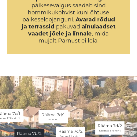
päikesevalgus saadab sind
hommikukohvist kuni õhtuse
päikeseloojanguni.
Avarad rõdud
ja terrassid
pakuvad
ainulaadset
vaadet jõele ja linnale
, mida
mujalt Pärnust ei leia.
ääma 7c/1
Rääma 7d/1
adaval 13 korterit
Müüdud
Rääma 7d/2
Rääma 7c/2
Saadaval 1 korterit
Rääma 7b/2
Saadaval 9 korterit