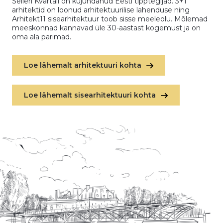
Seileri Kvartali on kujundanud Eesti tipptegijad. 3+1
arhitektid on loonud arhitektuurilise lahenduse ning
Arhitekt11 sisearhitektuur toob sisse meeleolu. Mõlemad
meeskonnad kannavad üle 30-aastast kogemust ja on
oma ala parimad.
Loe lähemalt arhitektuuri kohta
Loe lähemalt sisearhitektuuri kohta