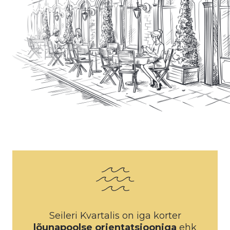
Seileri Kvartalis on iga korter
lõunapoolse orientatsiooniga
ehk