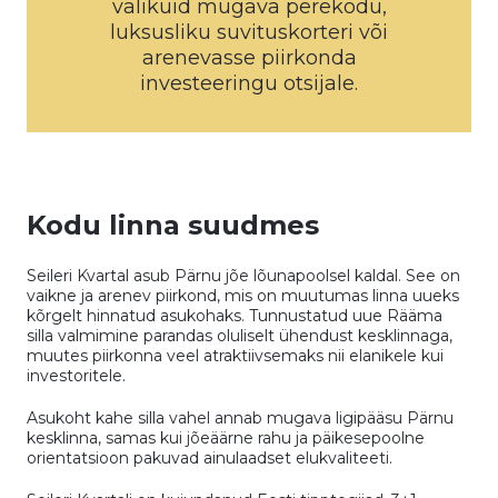
valikuid mugava perekodu,
luksusliku suvituskorteri või
arenevasse piirkonda
investeeringu otsijale.
Kodu linna suudmes
Seileri Kvartal asub Pärnu jõe lõunapoolsel kaldal. See on
vaikne ja arenev piirkond, mis on muutumas linna uueks
kõrgelt hinnatud asukohaks. Tunnustatud uue Rääma
silla valmimine parandas oluliselt ühendust kesklinnaga,
muutes piirkonna veel atraktiivsemaks nii elanikele kui
investoritele.
Asukoht kahe silla vahel annab mugava ligipääsu Pärnu
kesklinna, samas kui jõeäärne rahu ja päikesepoolne
orientatsioon pakuvad ainulaadset elukvaliteeti.